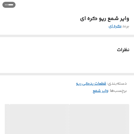
وایر شمع ریو کره ای
برند:
کره ای
نظرات
دسته‌بندی
:
قطعات یدکی ریو
برچسب‌ها :
وایر شمع