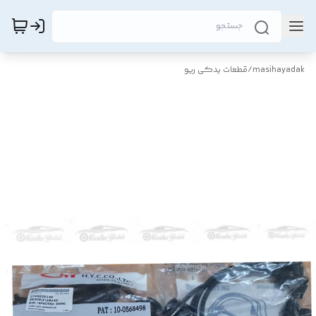
masihayadak
/
قطعات یدکی ریو