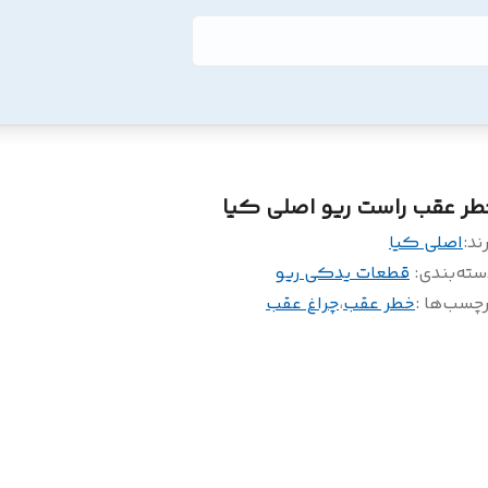
طر عقب راست ریو اصلی کیا
ند:
اصلی کیا
سته‌بندی
:
قطعات یدکی ریو
چسب‌ها :
خطر عقب
،
چراغ عقب