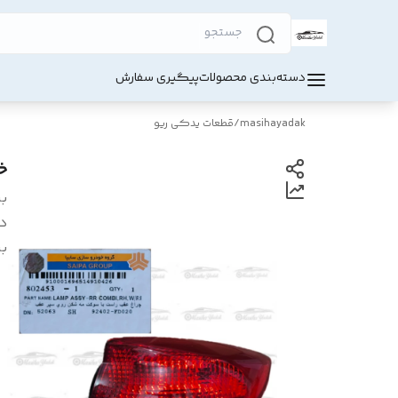
دسته‌بندی محصولات
پیگیری سفارش
masihayadak
/
قطعات یدکی ریو
خ
بر
د
بر