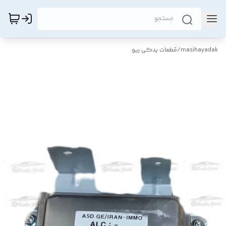
masihayadak
/
قطعات یدکی ریو