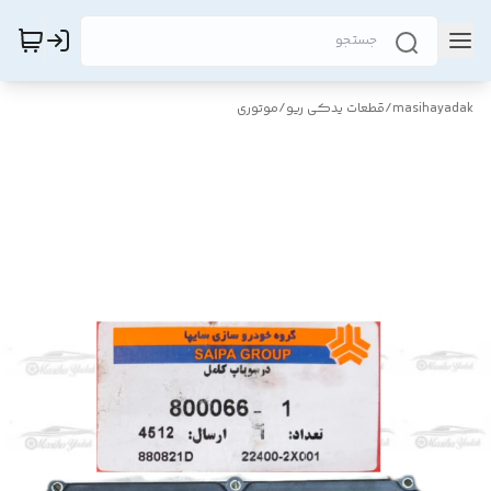
masihayadak
/
قطعات یدکی ریو
/
موتوری