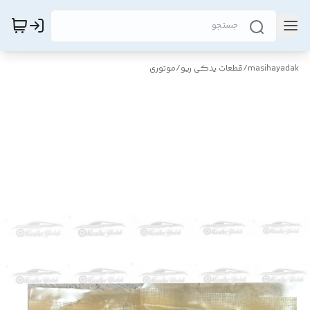
masihayadak
/
قطعات یدکی ریو
/
موتوری