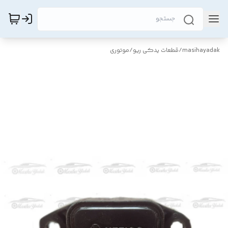
masihayadak
/
قطعات یدکی ریو
/
موتوری