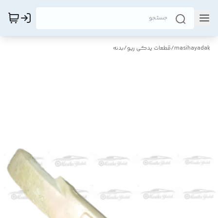
masihayadak
/
قطعات یدکی ریو
/
بدنه