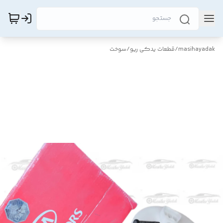
masihayadak
/
قطعات یدکی ریو
/
سوخت