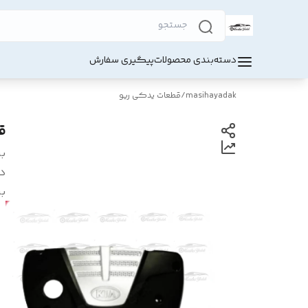
دسته‌بندی محصولات
پیگیری سفارش
masihayadak
/
قطعات یدکی ریو
ق
بر
د
بر