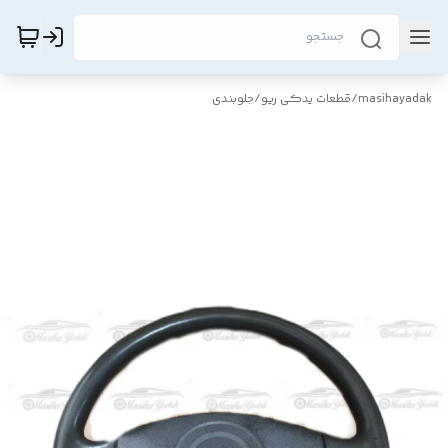
masihayadak
/
قطعات یدکی ریو
/
جلوبندی