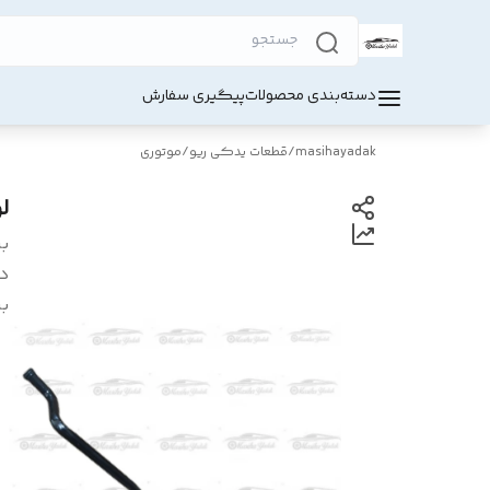
دسته‌بندی محصولات
پیگیری سفارش
masihayadak
/
قطعات یدکی ریو
/
موتوری
ل
بر
د
بر