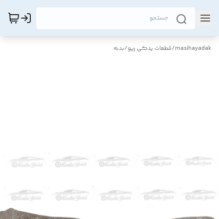
masihayadak
/
قطعات یدکی ریو
/
بدنه