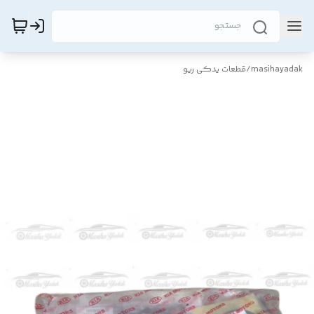
masihayadak
/
قطعات یدکی ریو