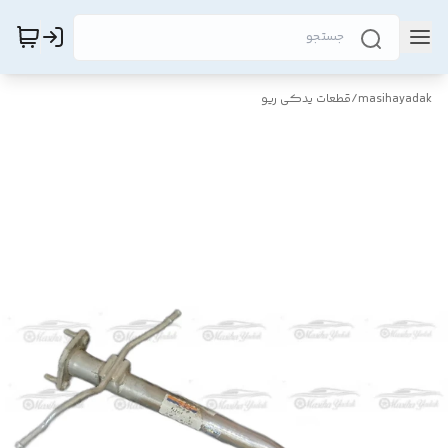
masihayadak
/
قطعات یدکی ریو