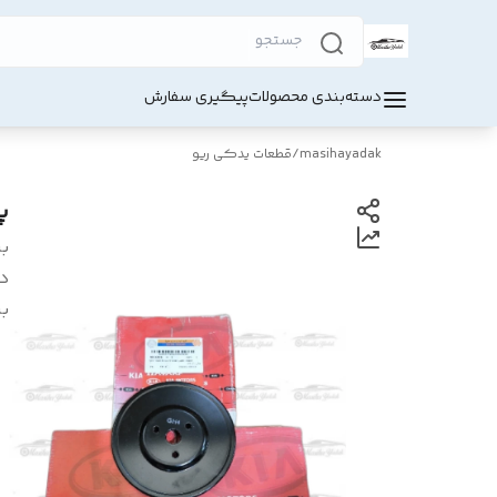
دسته‌بندی محصولات
پیگیری سفارش
masihayadak
/
قطعات یدکی ریو
پ
بر
د
بر