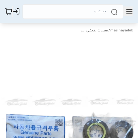
masihayadak
/
قطعات یدکی ریو