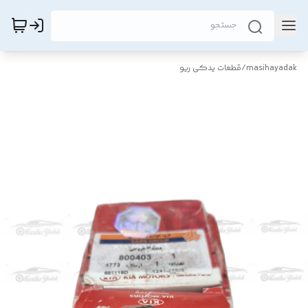
masihayadak
/
قطعات یدکی ریو