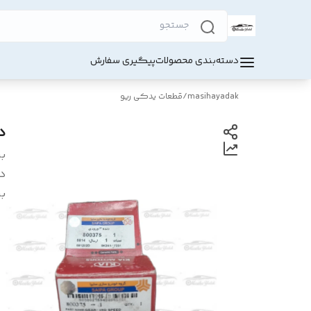
دسته‌بندی محصولات
پیگیری سفارش
masihayadak
/
قطعات یدکی ریو
دنده
بر
د
بر