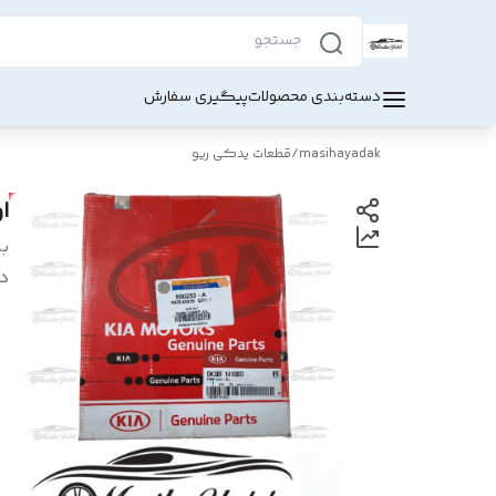
دسته‌بندی محصولات
پیگیری سفارش
masihayadak
/
قطعات یدکی ریو
ا
بر
د