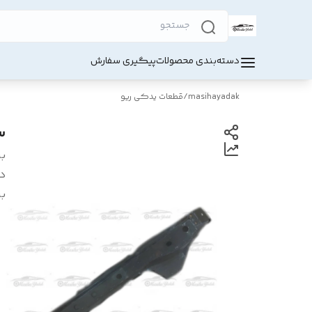
دسته‌بندی محصولات
پیگیری سفارش
masihayadak
/
قطعات یدکی ریو
س
بر
د
بر