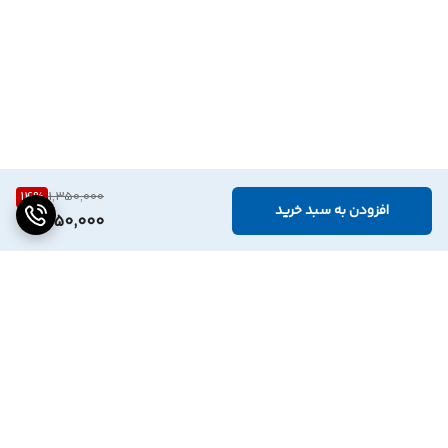
14
%
1,350,000
افزودن به سبد خرید
1,150,000
برگشت به بالا