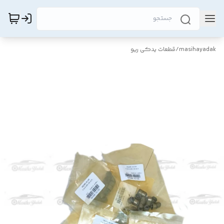
masihayadak
/
قطعات یدکی ریو