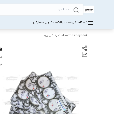
دسته‌بندی محصولات
پیگیری سفارش
masihayadak
/
قطعات یدکی ریو
و
د
بر