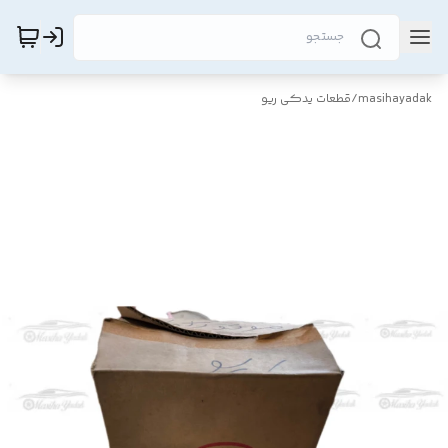
masihayadak
/
قطعات یدکی ریو