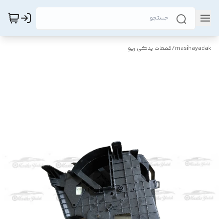
masihayadak
/
قطعات یدکی ریو