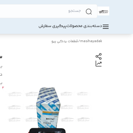
دسته‌بندی محصولات
پیگیری سفارش
masihayadak
/
قطعات یدکی ریو
س
بر
د
بر