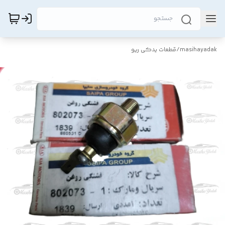
masihayadak
/
قطعات یدکی ریو