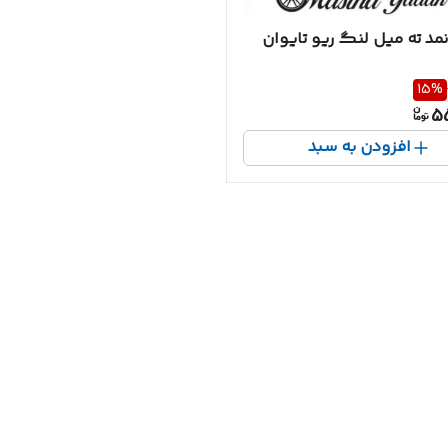
د ته میل لنگ ریو تایوان
15
%
5
افزودن به سبد