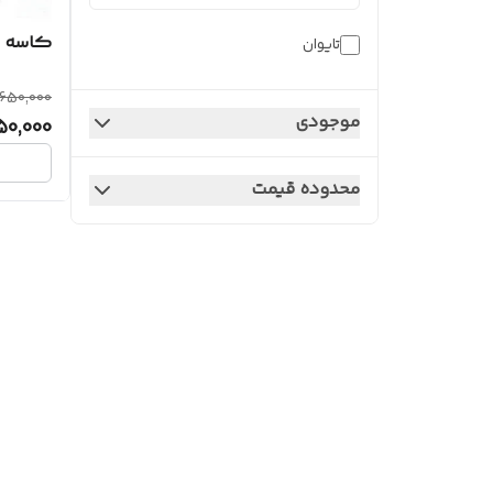
کاسه نم
تایوان
650,000
موجودی
50,000
محدوده قیمت